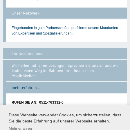
Unser Netzwerk
Eingebunden in gute Partnerschaften profitieren unsere Mandanten
von Expertisen und Spezialisierungen
.
Für Kreditnehmer
Wir helfen mit fairen Lösungen. Sprechen Sie uns an und wir
finden einen Weg im Rahmen Ihrer finanziellen
Möglichkeiten.
mehr erfahren ...
RUFEN SIE AN: 0511-763332-0
Diese Webseite verwendet Cookies, um sicherzustellen, dass
Kontakt
Datenschutz
Verbraucherschlichtung
Sie die beste Erfahrung auf unserer Webseite erhalten.
Impressum
Mehr erfahren