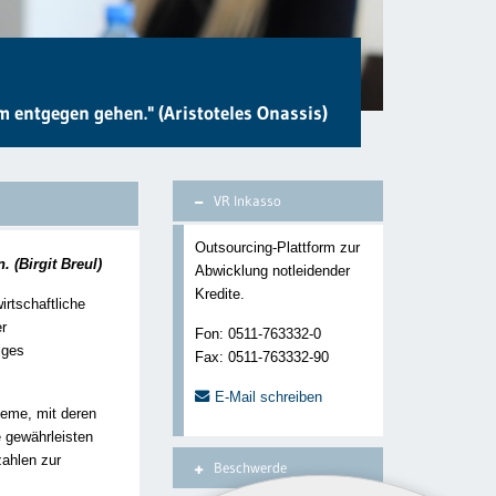
 entgegen gehen." (Aristoteles Onassis)
VR Inkasso
Outsourcing-Plattform zur
 (Birgit Breul)
Abwicklung notleidender
Kredite.
irtschaftliche
er
Fon: 0511-763332-0
iges
Fax: 0511-763332-90
E-Mail schreiben
teme, mit deren
e gewährleisten
zahlen zur
Beschwerde