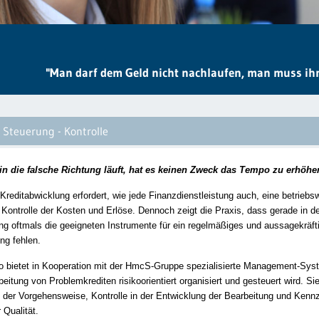
"Man darf dem Geld nicht nachlaufen, man muss ihm
 Steuerung - Kontrolle
 die falsche Richtung läuft, hat es keinen Zweck das Tempo zu erhöhen.
Kreditabwicklung erfordert, wie jede Finanzdienstleistung auch, eine betriebsw
Kontrolle der Kosten und Erlöse. Dennoch zeigt die Praxis, dass gerade in d
ng oftmals die geeigneten Instrumente für ein regelmäßiges und aussagekräft
ing fehlen.
o bietet in Kooperation mit der HmcS-Gruppe spezialisierte Management-Sys
beitung von Problemkrediten risikoorientiert organisiert und gesteuert wird. Si
 der Vorgehensweise, Kontrolle in der Entwicklung der Bearbeitung und Kenn
 Qualität.