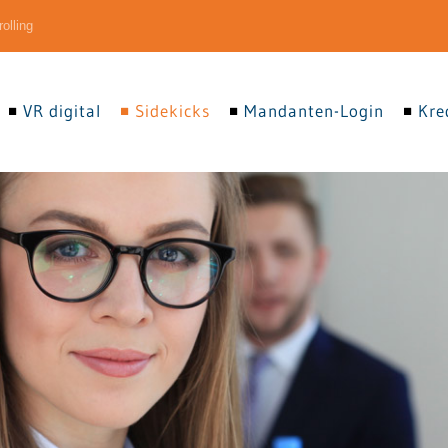
olling
VR digital
Sidekicks
Mandanten-Login
Kre